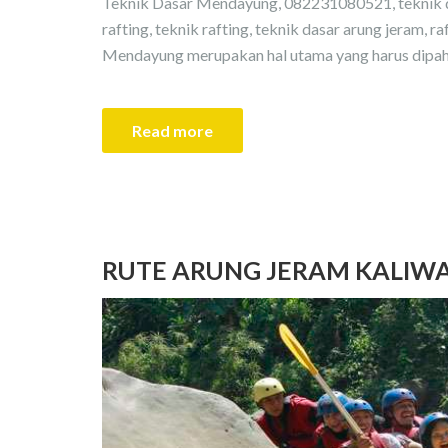
Teknik Dasar Mendayung, 082231080521, teknik d
rafting, teknik rafting, teknik dasar arung jeram, ra
Mendayung merupakan hal utama yang harus dipaha
Read more
RUTE ARUNG JERAM KALIW