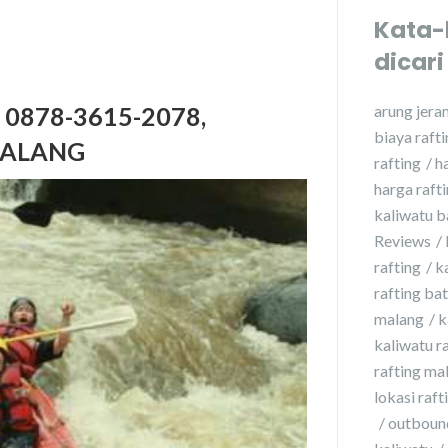
Kata-
dicari
 0878-3615-2078,
arung jera
biaya raft
MALANG
rafting
h
harga raft
kaliwatu b
Reviews
rafting
k
rafting ba
malang
k
kaliwatu r
rafting ma
lokasi raft
outbound