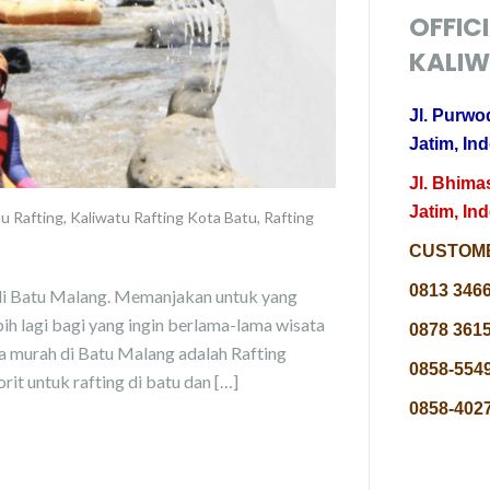
OFFIC
KALIW
Jl. Purwo
Jatim, In
Jl. Bhima
Jatim, In
tu Rafting
,
Kaliwatu Rafting Kota Batu
,
Rafting
CUSTOME
0813 346
 di Batu Malang. Memanjakan untuk yang
ebih lagi bagi yang ingin berlama-lama wisata
0878 3615
ta murah di Batu Malang adalah Rafting
0858-5549
rit untuk rafting di batu dan […]
0858-4027