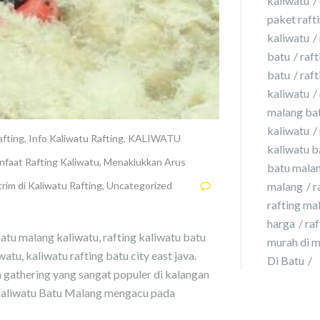
kaliwatu
paket rafti
kaliwatu
batu
raft
batu
raft
kaliwatu
malang ba
kaliwatu
afting
,
Info Kaliwatu Rafting
,
KALIWATU
kaliwatu b
faat Rafting Kaliwatu
,
Menaklukkan Arus
batu malan
rim di Kaliwatu Rafting
,
Uncategorized
malang
r
rafting ma
harga
ra
atu malang kaliwatu, rafting kaliwatu batu
murah di 
watu, kaliwatu rafting batu city east java.
Di Batu
 gathering yang sangat populer di kalangan
i Kaliwatu Batu Malang mengacu pada