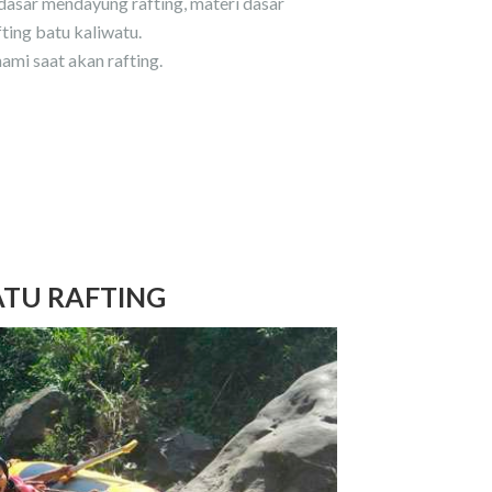
asar mendayung rafting, materi dasar
fting batu kaliwatu.
mi saat akan rafting.
ATU RAFTING