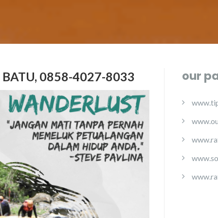
our p
BATU, 0858-4027-8033
www.tip
www.ou
www.ra
www.so
www.ra