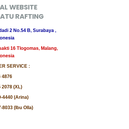
IAL WEBSITE
ATU RAFTING
dadi 2 No.54 B, Surabaya ,
donesia
sakti 16 Tlogomas, Malang,
donesia
R SERVICE :
6 4876
 2078 (XL)
-4440 (Arina)
-8033 (Ibu Olla)