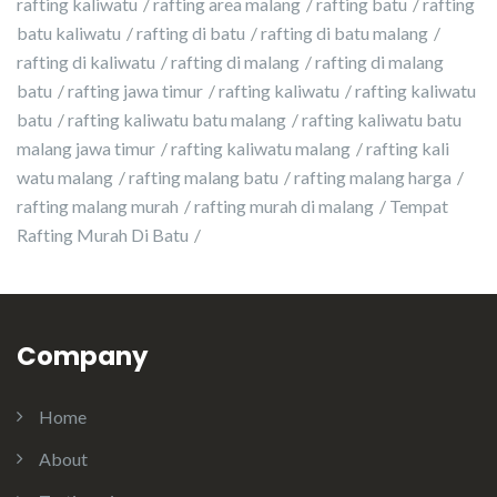
rafting kaliwatu
rafting area malang
rafting batu
rafting
batu kaliwatu
rafting di batu
rafting di batu malang
rafting di kaliwatu
rafting di malang
rafting di malang
batu
rafting jawa timur
rafting kaliwatu
rafting kaliwatu
batu
rafting kaliwatu batu malang
rafting kaliwatu batu
malang jawa timur
rafting kaliwatu malang
rafting kali
watu malang
rafting malang batu
rafting malang harga
rafting malang murah
rafting murah di malang
Tempat
Rafting Murah Di Batu
Company
Home
About