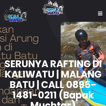
SERUNYA RAFTING DI
KALIWATU | MALANG
BATU | CALL 0895-
1481-0211 (Bapak
Muchtar)