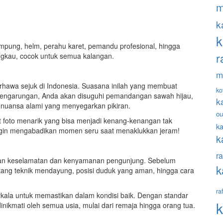
m
k
k
mpung, helm, perahu karet, pemandu profesional, hingga
r
ngkau, cocok untuk semua kalangan.
m
rhawa sejuk di Indonesia. Suasana inilah yang membuat
ko
pengarungan, Anda akan disuguhi pemandangan sawah hijau,
k
 nuansa alami yang menyegarkan pikiran.
ou
t foto menarik yang bisa menjadi kenang-kenangan tak
ka
 ingin mengabadikan momen seru saat menaklukkan jeram!
k
ra
kan keselamatan dan kenyamanan pengunjung. Sebelum
k
tang teknik mendayung, posisi duduk yang aman, hingga cara
ra
rkala untuk memastikan dalam kondisi baik. Dengan standar
k
dinikmati oleh semua usia, mulai dari remaja hingga orang tua.