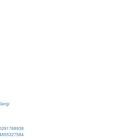
lang/
090291768938
084855327584