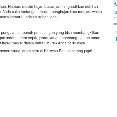
k
tahun. Namun, musim hujan biasanya menghadirkan debit air
k
ka Anda suka tantangan, musim penghujan bisa menjadi waktu
usim kemarau adalah pilihan ideal.
m
ma
m
tapi pengalaman penuh petualangan yang bisa membangkitkan
B
n indah, udara sejuk, jeram yang menantang namun aman,
t layak masuk dalam daftar liburan Anda berikutnya.
ensasi arung jeram seru di Kaliwatu Batu sekarang juga!