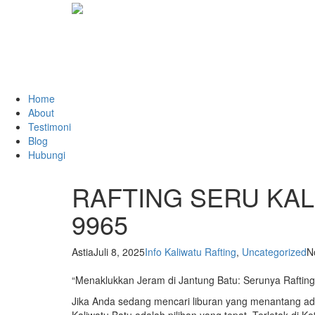
Home
About
Testimoni
Blog
Hubungi
RAFTING SERU KALI
9965
Astia
Juli 8, 2025
Info Kaliwatu Rafting
,
Uncategorized
N
“Menaklukkan Jeram di Jantung Batu: Serunya Rafting 
Jika Anda sedang mencari liburan yang menantang ad