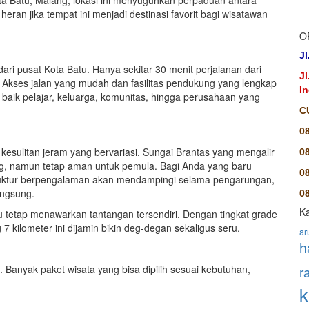
Kota Batu, Malang, lokasi ini menyuguhkan perpaduan antara
an jika tempat ini menjadi destinasi favorit bagi wisatawan
O
Jl
dari pusat Kota Batu. Hanya sekitar 30 menit perjalanan dari
J
g. Akses jalan yang mudah dan fasilitas pendukung yang lengkap
I
 baik pelajar, keluarga, komunitas, hingga perusahaan yang
C
0
 kesulitan jeram yang bervariasi. Sungai Brantas yang mengalir
0
ng, namun tetap aman untuk pemula. Bagi Anda yang baru
0
nstruktur berpengalaman akan mendampingi selama pengarungan,
angsung.
08
Ka
tu tetap menawarkan tantangan tersendiri. Dengan tingkat grade
 7 kilometer ini dijamin bikin deg-degan sekaligus seru.
ar
h
 Banyak paket wisata yang bisa dipilih sesuai kebutuhan,
r
k