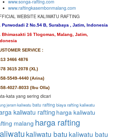
www.songa-rafting.com
www.raftingkasembonmalang.com
FFICIAL WEBSITE KALIWATU RAFTING
. Purwodadi 2 No.54 B, Surabaya , Jatim, Indonesia
l. Bhimasakti 16 Tlogomas, Malang, Jatim,
ndonesia
USTOMER SERVICE :
813 3466 4876
878 3615 2078 (XL)
858-5549-4440 (Arina)
58-4027-8033 (Ibu Olla)
ta-kata yang sering dicari
batu rafting
biaya rafting kaliwatu
ung jeram kaliwatu
arga kaliwatu rafting
harga kaliwatu
harga rafting
afting malang
aliwatu
kaliwatu batu
kaliwatu batu