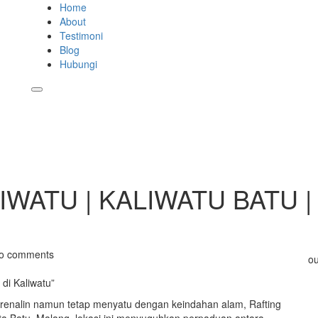
Home
About
Testimoni
Blog
Hubungi
WATU | KALIWATU BATU | 
o comments
ou
di Kaliwatu”
renalin namun tetap menyatu dengan keindahan alam, Rafting