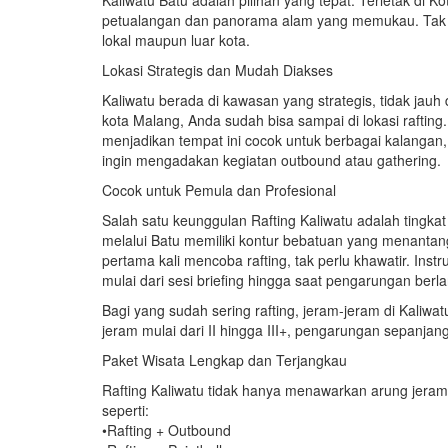
Kaliwatu Batu adalah pilihan yang tepat. Terletak di 
petualangan dan panorama alam yang memukau. Tak her
lokal maupun luar kota.
Lokasi Strategis dan Mudah Diakses
Kaliwatu berada di kawasan yang strategis, tidak jauh 
kota Malang, Anda sudah bisa sampai di lokasi raftin
menjadikan tempat ini cocok untuk berbagai kalangan,
ingin mengadakan kegiatan outbound atau gathering.
Cocok untuk Pemula dan Profesional
Salah satu keunggulan Rafting Kaliwatu adalah tingkat
melalui Batu memiliki kontur bebatuan yang menanta
pertama kali mencoba rafting, tak perlu khawatir. I
mulai dari sesi briefing hingga saat pengarungan berl
Bagi yang sudah sering rafting, jeram-jeram di Kaliwa
jeram mulai dari II hingga III+, pengarungan sepanjang
Paket Wisata Lengkap dan Terjangkau
Rafting Kaliwatu tidak hanya menawarkan arung jeram.
seperti:
•Rafting + Outbound