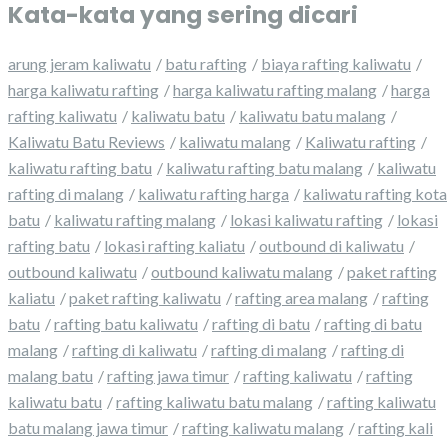
Kata-kata yang sering dicari
arung jeram kaliwatu
batu rafting
biaya rafting kaliwatu
harga kaliwatu rafting
harga kaliwatu rafting malang
harga
rafting kaliwatu
kaliwatu batu
kaliwatu batu malang
Kaliwatu Batu Reviews
kaliwatu malang
Kaliwatu rafting
kaliwatu rafting batu
kaliwatu rafting batu malang
kaliwatu
rafting di malang
kaliwatu rafting harga
kaliwatu rafting kota
batu
kaliwatu rafting malang
lokasi kaliwatu rafting
lokasi
rafting batu
lokasi rafting kaliatu
outbound di kaliwatu
outbound kaliwatu
outbound kaliwatu malang
paket rafting
kaliatu
paket rafting kaliwatu
rafting area malang
rafting
batu
rafting batu kaliwatu
rafting di batu
rafting di batu
malang
rafting di kaliwatu
rafting di malang
rafting di
malang batu
rafting jawa timur
rafting kaliwatu
rafting
kaliwatu batu
rafting kaliwatu batu malang
rafting kaliwatu
batu malang jawa timur
rafting kaliwatu malang
rafting kali