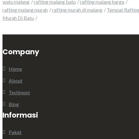
watu malang
rafting malang batu
rafting malang harga
rafting malang murah
rafting murah di malang
Tempat Raftin
Murah Di Batu
Company
Home
About
Testimoni
Blog
Informasi
Paket