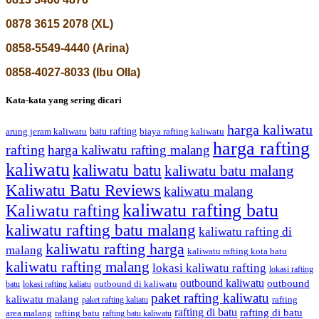
0878 3615 2078 (XL)
0858-5549-4440 (Arina)
0858-4027-8033 (Ibu Olla)
Kata-kata yang sering dicari
harga kaliwatu
batu rafting
biaya rafting kaliwatu
arung jeram kaliwatu
harga rafting
rafting
harga kaliwatu rafting malang
kaliwatu
kaliwatu batu
kaliwatu batu malang
Kaliwatu Batu Reviews
kaliwatu malang
kaliwatu rafting batu
Kaliwatu rafting
kaliwatu rafting batu malang
kaliwatu rafting di
kaliwatu rafting harga
malang
kaliwatu rafting kota batu
kaliwatu rafting malang
lokasi kaliwatu rafting
lokasi rafting
outbound kaliwatu
outbound
outbound di kaliwatu
batu
lokasi rafting kaliatu
paket rafting kaliwatu
kaliwatu malang
rafting
paket rafting kaliatu
rafting di batu
rafting di batu
area malang
rafting batu
rafting batu kaliwatu