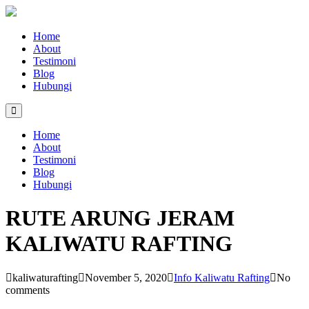
Home
About
Testimoni
Blog
Hubungi
Home
About
Testimoni
Blog
Hubungi
RUTE ARUNG JERAM
KALIWATU RAFTING
kaliwaturafting
November 5, 2020
Info Kaliwatu Rafting
No
comments