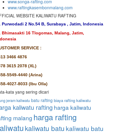
www.songa-rafting.com
www.raftingkasembonmalang.com
FFICIAL WEBSITE KALIWATU RAFTING
. Purwodadi 2 No.54 B, Surabaya , Jatim, Indonesia
l. Bhimasakti 16 Tlogomas, Malang, Jatim,
ndonesia
USTOMER SERVICE :
813 3466 4876
878 3615 2078 (XL)
858-5549-4440 (Arina)
58-4027-8033 (Ibu Olla)
ta-kata yang sering dicari
batu rafting
biaya rafting kaliwatu
ung jeram kaliwatu
arga kaliwatu rafting
harga kaliwatu
harga rafting
afting malang
aliwatu
kaliwatu batu
kaliwatu batu