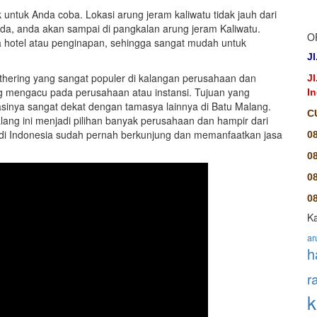
ok untuk Anda coba. Lokasi arung jeram kaliwatu tidak jauh dari
nda, anda akan sampai di pangkalan arung jeram Kaliwatu.
O
apa hotel atau penginapan, sehingga sangat mudah untuk
Jl
athering yang sangat populer di kalangan perusahaan dan
J
ang mengacu pada perusahaan atau instansi. Tujuan yang
I
kasinya sangat dekat dengan tamasya lainnya di Batu Malang.
C
Malang ini menjadi pilihan banyak perusahaan dan hampir dari
 di Indonesia sudah pernah berkunjung dan memanfaatkan jasa
0
0
0
08
Ka
ar
h
r
k