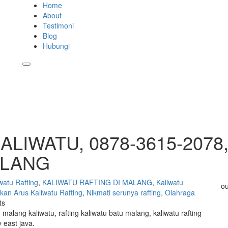
Home
About
Testimoni
Blog
Hubungi
ALIWATU, 0878-3615-2078
ALANG
iwatu Rafting
,
KALIWATU RAFTING DI MALANG
,
Kaliwatu
ou
an Arus Kaliwatu Rafting
,
Nikmati serunya rafting
,
Olahraga
ts
tu malang kaliwatu, rafting kaliwatu batu malang, kaliwatu rafting
y east java.