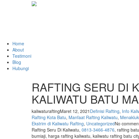
Home
About
Testimoni
Blog
Hubungi
RAFTING SERU DI K
KALIWATU BATU M
kaliwaturafting
Maret 12, 2021
Definisi Rafting
,
Info Kal
Rafting Kota Batu
,
Manfaat Rafting Kaliwatu
,
Menaklukk
Ekstrim di Kaliwatu Rafting
,
Uncategorized
No commen
Rafting Seru Di Kaliwatu,
0813-3466-4876
, rafting ba
bumiaji, harga rafting kaliwatu, kaliwatu rafting batu cit