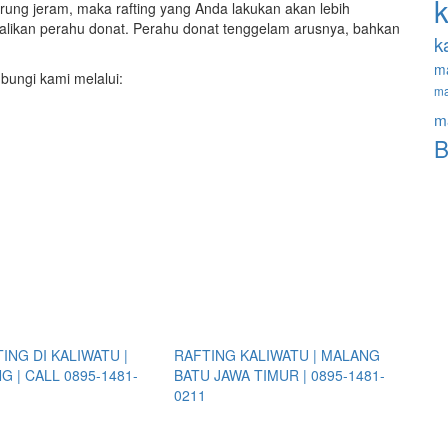
k
ung jeram, maka rafting yang Anda lakukan akan lebih
likan perahu donat. Perahu donat tenggelam arusnya, bahkan
k
m
ubungi kami melalui:
ma
m
B
ING DI KALIWATU |
RAFTING KALIWATU | MALANG
 | CALL 0895-1481-
BATU JAWA TIMUR | 0895-1481-
0211