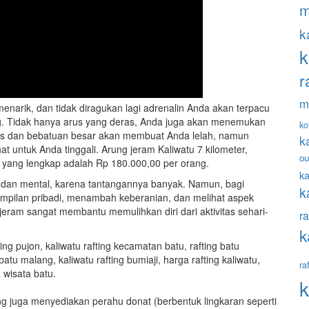
m
k
k
r
m
narik, dan tidak diragukan lagi adrenalin Anda akan terpacu
g. Tidak hanya arus yang deras, Anda juga akan menemukan
ko
ras dan bebatuan besar akan membuat Anda lelah, namun
k
at untuk Anda tinggali. Arung jeram Kaliwatu 7 kilometer,
ou
u yang lengkap adalah Rp 180.000,00 per orang.
ka
dan mental, karena tantangannya banyak. Namun, bagi
k
pilan pribadi, menambah keberanian, dan melihat aspek
 jeram sangat membantu memulihkan diri dari aktivitas sehari-
ra
k
ra
k
ting juga menyediakan perahu donat (berbentuk lingkaran seperti