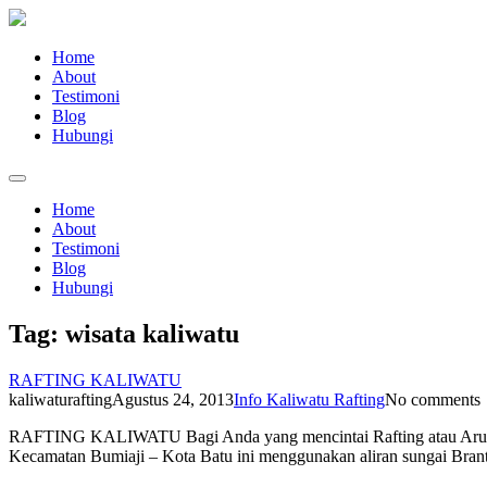
Home
About
Testimoni
Blog
Hubungi
Home
About
Testimoni
Blog
Hubungi
Tag:
wisata kaliwatu
RAFTING KALIWATU
kaliwaturafting
Agustus 24, 2013
Info Kaliwatu Rafting
No comments
RAFTING KALIWATU Bagi Anda yang mencintai Rafting atau Arung J
Kecamatan Bumiaji – Kota Batu ini menggunakan aliran sungai Branta