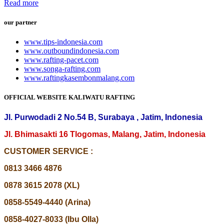
Read more
our partner
www.tips-indonesia.com
www.outboundindonesia.com
www.rafting-pacet.com
www.songa-rafting.com
www.raftingkasembonmalang.com
OFFICIAL WEBSITE KALIWATU RAFTING
Jl. Purwodadi 2 No.54 B, Surabaya , Jatim, Indonesia
Jl. Bhimasakti 16 Tlogomas, Malang, Jatim, Indonesia
CUSTOMER SERVICE :
0813 3466 4876
0878 3615 2078 (XL)
0858-5549-4440 (Arina)
0858-4027-8033 (Ibu Olla)