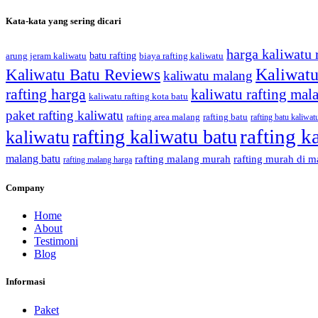
Kata-kata yang sering dicari
harga kaliwatu 
batu rafting
biaya rafting kaliwatu
arung jeram kaliwatu
Kaliwatu
Kaliwatu Batu Reviews
kaliwatu malang
rafting harga
kaliwatu rafting mal
kaliwatu rafting kota batu
paket rafting kaliwatu
rafting area malang
rafting batu
rafting batu kaliwat
rafting k
rafting kaliwatu batu
kaliwatu
malang batu
rafting malang murah
rafting murah di m
rafting malang harga
Company
Home
About
Testimoni
Blog
Informasi
Paket