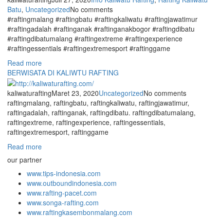
Batu
,
Uncategorized
No comments
#raftingmalang #raftingbatu #raftingkaliwatu #raftingjawatimur
#raftingadalah #raftinganak #raftinganakbogor #raftingdibatu
#raftingdibatumalang #raftingextreme #raftingexperience
#raftingessentials #raftingextremesport #raftinggame
Read more
BERWISATA DI KALIWTU RAFTING
kaliwaturafting
Maret 23, 2020
Uncategorized
No comments
raftingmalang, raftingbatu, raftingkaliwatu, raftingjawatimur,
raftingadalah, raftinganak, raftingdibatu. raftingdibatumalang,
raftingextreme, raftingexperience, raftingessentials,
raftingextremesport, raftinggame
Read more
our partner
www.tips-indonesia.com
www.outboundindonesia.com
www.rafting-pacet.com
www.songa-rafting.com
www.raftingkasembonmalang.com