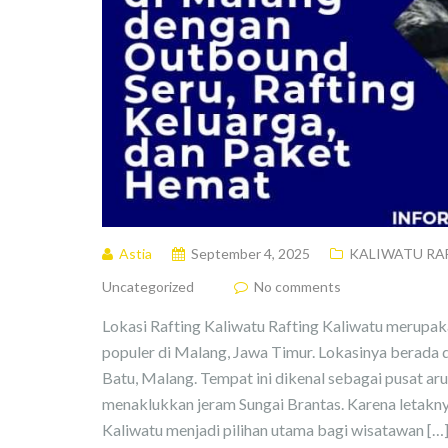
Astia
September 4, 2025
KALIWATU RA
Uncategorized
No comments
Lokasi Rafting Kaliwatu Rafting Kaliwatu merupaka
populer di Malang, Jawa Timur. Lokasinya berada d
Batu, Malang. Tempat ini dikenal sebagai pusat a
menaklukkan jeram Sungai Brantas. Karena letakny
Kaliwatu menjadi pilihan utama bagi wisatawan […