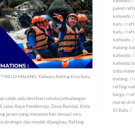
kaliwatu
paket rafti
kaliwatu
batu
raft
batu
raft
kaliwatu
malang ba
kaliwatu
kaliwatu b
batu malan
FTING DI MALANG
,
Kaliwatu Rafting Kota Batu
,
malang
r
rafting ma
harga
ra
n salah satu destinasi wisata petualangan
murah di 
i Jalan Raya Pandanrejo, Desa Bumiaji, Kota
Di Batu
rung jeram yang menawarkan sensasi seru
a strategis dan mudah dijangkau, Rafting
]