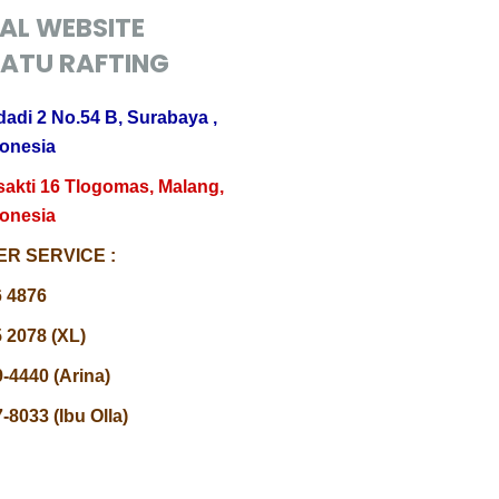
IAL WEBSITE
ATU RAFTING
dadi 2 No.54 B, Surabaya ,
donesia
sakti 16 Tlogomas, Malang,
donesia
R SERVICE :
6 4876
 2078 (XL)
-4440 (Arina)
-8033 (Ibu Olla)