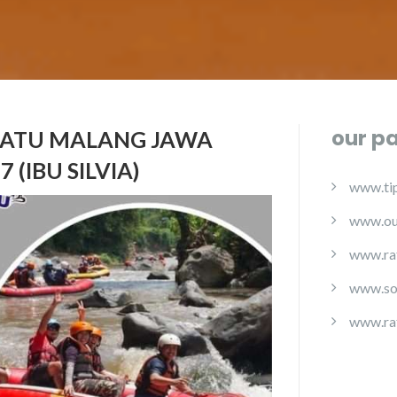
our p
 BATU MALANG JAWA
 (IBU SILVIA)
www.tip
www.ou
www.ra
www.so
www.ra