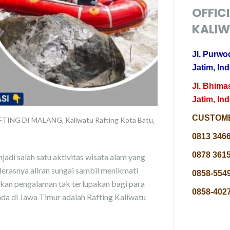
OFFIC
KALIW
Jl. Purwo
Jatim, In
Jl. Bhima
Jatim, In
CUSTOME
FTING DI MALANG
,
Kaliwatu Rafting Kota Batu
,
0813 346
0878 3615
jadi salah satu aktivitas wisata alam yang
derasnya aliran sungai sambil menikmati
0858-5549
an pengalaman tak terlupakan bagi para
0858-4027
 ada di Jawa Timur adalah Rafting Kaliwatu