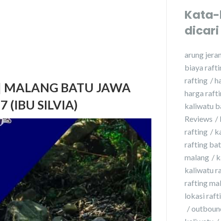
Kata-
dicari
arung jera
biaya raft
rafting
h
 | MALANG BATU JAWA
harga raft
 (IBU SILVIA)
kaliwatu b
Reviews
rafting
k
rafting ba
malang
k
kaliwatu r
rafting ma
lokasi raft
outbound