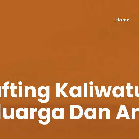
Home
fting Kaliwat
luarga Dan A