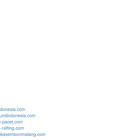
ndonesia.com
undindonesia.com
g-pacet.com
rafting.com
ngkasembonmalang.com