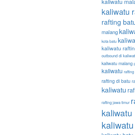
kaliwatu mal
kaliwatu r
rafting ba
kaliw
malang
kaliwa
kota batu
kaliwatu rafti
outbound di kaliwa
kaliwatu malang
kaliwatu
raftin
rafting di batu
r
kaliwatu
ra
r
rafting jawa timur
kaliwatu
kaliwatu