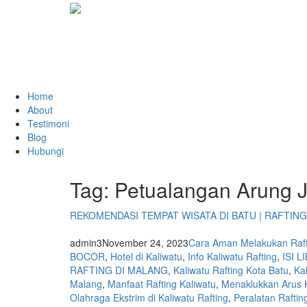
Home
About
Testimoni
Blog
Hubungi
Tag:
Petualangan Arung 
REKOMENDASI TEMPAT WISATA DI BATU | RAFTING 
admin3
November 24, 2023
Cara Aman Melakukan Raft
BOCOR
,
Hotel di Kaliwatu
,
Info Kaliwatu Rafting
,
ISI 
RAFTING DI MALANG
,
Kaliwatu Rafting Kota Batu
,
Ka
Malang
,
Manfaat Rafting Kaliwatu
,
Menaklukkan Arus K
Olahraga Ekstrim di Kaliwatu Rafting
,
Peralatan Raftin