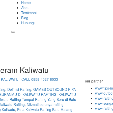
Home
About
Testimoni
Blog
Hubungi
Jeram Kaliwatu
KALIWATU | CALL 0858-4027-8033
our partner
www.tips-i
ing
,
Definisi Rafting
,
GAMES OUTBOUND PIPA
www.outbo
LIBURANMU DI KALIWATU RAFTING
,
KALIWATU
www.raftin
liwatu Rafting Tempat Rafting Yang Seru di Batu
www.songa-
aliwatu Rafting
,
Nikmati serunya rafting
,
www.rafti
g Kaliwatu
,
Peta Kaliwatu Rafting Batu Malang
,