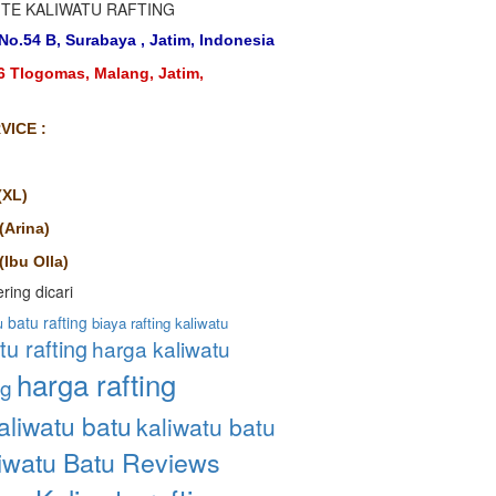
ITE KALIWATU RAFTING
No.54 B, Surabaya , Jatim, Indonesia
16 Tlogomas, Malang, Jatim,
ICE :
(XL)
(Arina)
Ibu Olla)
ring dicari
batu rafting
biaya rafting kaliwatu
u
tu rafting
harga kaliwatu
harga rafting
ng
aliwatu batu
kaliwatu batu
iwatu Batu Reviews