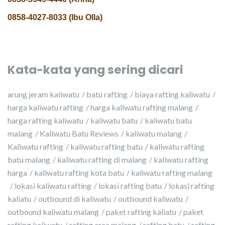
0858-4027-8033 (Ibu Olla)
Kata-kata yang sering dicari
arung jeram kaliwatu
batu rafting
biaya rafting kaliwatu
harga kaliwatu rafting
harga kaliwatu rafting malang
harga rafting kaliwatu
kaliwatu batu
kaliwatu batu
malang
Kaliwatu Batu Reviews
kaliwatu malang
Kaliwatu rafting
kaliwatu rafting batu
kaliwatu rafting
batu malang
kaliwatu rafting di malang
kaliwatu rafting
harga
kaliwatu rafting kota batu
kaliwatu rafting malang
lokasi kaliwatu rafting
lokasi rafting batu
lokasi rafting
kaliatu
outbound di kaliwatu
outbound kaliwatu
outbound kaliwatu malang
paket rafting kaliatu
paket
rafting kaliwatu
rafting area malang
rafting batu
rafting