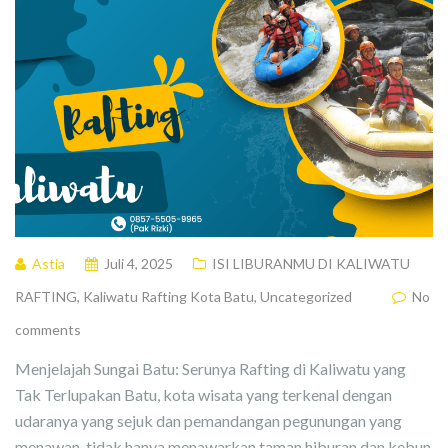
Astia
Juli 4, 2025
ISI LIBURANMU DI KALIWATU
RAFTING
,
Kaliwatu Rafting Kota Batu
,
Uncategorized
No
comments
Menjelajah Sungai Batu: Serunya Rafting di Kaliwatu yang
Tak Terlupakan Batu, kota wisata yang terkenal dengan
udaranya yang sejuk dan pemandangan pegunungan yang
menawan, tidak hanya menawarkan taman hiburan dan kebun