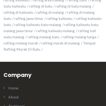
batu kaliwatu
rafting di batu
rafting di batu malang
rafting di kaliwatu
rafting di malang
rafting di malang
batu
rafting jawa timur
rafting kaliwatu
rafting kaliwatu
batu
rafting kaliwatu batu malang
rafting kaliwatu batu
malang jawa timur
rafting kaliwatu malang
rafting kali
watu malang
rafting malang batu
rafting malang harga
rafting malang murah
rafting murah di malang
Tempat
Rafting Murah Di Batu
Company
Home
About
Testimoni