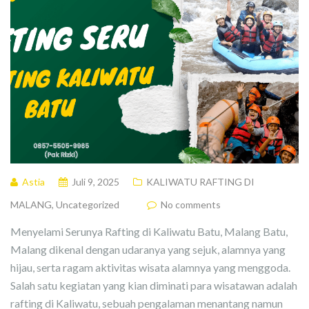
Astia
Juli 9, 2025
KALIWATU RAFTING DI
MALANG
,
Uncategorized
No comments
Menyelami Serunya Rafting di Kaliwatu Batu, Malang Batu,
Malang dikenal dengan udaranya yang sejuk, alamnya yang
hijau, serta ragam aktivitas wisata alamnya yang menggoda.
Salah satu kegiatan yang kian diminati para wisatawan adalah
rafting di Kaliwatu, sebuah pengalaman menantang namun