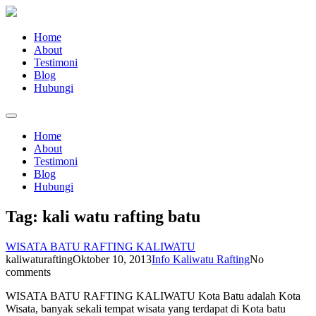
Home
About
Testimoni
Blog
Hubungi
Home
About
Testimoni
Blog
Hubungi
Tag:
kali watu rafting batu
WISATA BATU RAFTING KALIWATU
kaliwaturafting
Oktober 10, 2013
Info Kaliwatu Rafting
No
comments
WISATA BATU RAFTING KALIWATU Kota Batu adalah Kota
Wisata, banyak sekali tempat wisata yang terdapat di Kota batu