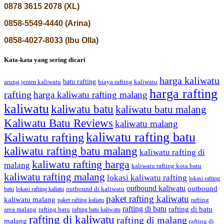
0878 3615 2078 (XL)
0858-5549-4440 (Arina)
0858-4027-8033 (Ibu Olla)
Kata-kata yang sering dicari
harga kaliwatu
batu rafting
biaya rafting kaliwatu
arung jeram kaliwatu
harga rafting
rafting
harga kaliwatu rafting malang
kaliwatu
kaliwatu batu
kaliwatu batu malang
Kaliwatu Batu Reviews
kaliwatu malang
kaliwatu rafting batu
Kaliwatu rafting
kaliwatu rafting batu malang
kaliwatu rafting di
kaliwatu rafting harga
malang
kaliwatu rafting kota batu
kaliwatu rafting malang
lokasi kaliwatu rafting
lokasi rafting
outbound kaliwatu
outbound
outbound di kaliwatu
batu
lokasi rafting kaliatu
paket rafting kaliwatu
kaliwatu malang
rafting
paket rafting kaliatu
rafting di batu
rafting di batu
area malang
rafting batu
rafting batu kaliwatu
rafting di kaliwatu
rafting di malang
malang
rafting di