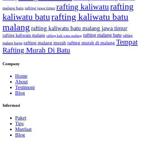
rafting
rafting kaliwatu
malang batu
rafting jawa timur
rafting kaliwatu batu
kaliwatu batu
malang
rafting kaliwatu batu malang jawa timur
rafting malang batu
rafting kaliwatu malang
rafting
rafting kali watu malang
Tempat
rafting malang murah
rafting murah di malang
malang harga
Rafting Murah Di Batu
Company
Home
About
Testimoni
Blog
Informasi
Paket
Tips
Manfaat
Blog