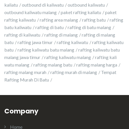
kaliatu
outbound di kaliwatu
outbound kaliwatu
outbound kaliwatu malang
paket rafting kaliatu
paket
rafting kaliwatu
rafting area malang
rafting batu
rafting
batu kaliwatu
rafting di batu
rafting di batu malang
rafting di kaliwatu
rafting di malang
rafting di malang
batu
rafting jawa timur
rafting kaliwatu
rafting kaliwatu
batu
rafting kaliwatu batu malang
rafting kaliwatu batu
malang jawa timur
rafting kaliwatu malang
rafting kali
watu malang
rafting malang batu
rafting malang harga
rafting malang murah
rafting murah di malang
Tempat
Rafting Murah Di Batu
Company
Home