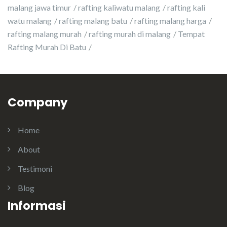
malang jawa timur
rafting kaliwatu malang
rafting kali
watu malang
rafting malang batu
rafting malang harga
rafting malang murah
rafting murah di malang
Tempat
Rafting Murah Di Batu
Company
Home
About
Testimoni
Blog
Informasi