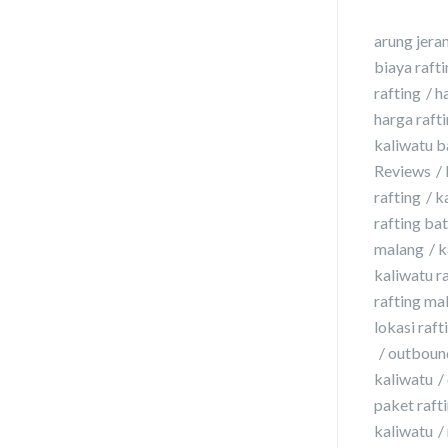
arung jera
biaya raft
rafting
h
harga raft
kaliwatu b
Reviews
rafting
k
rafting ba
malang
k
kaliwatu r
rafting ma
lokasi raft
outbound
kaliwatu
paket rafti
kaliwatu