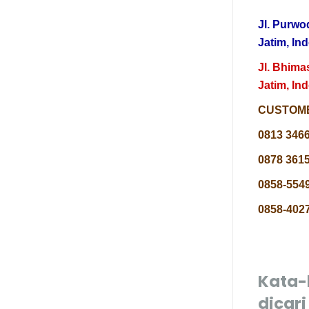
Jl. Purwo
Jatim, In
Jl. Bhima
Jatim, In
CUSTOME
0813 346
0878 3615
0858-5549
0858-4027
Kata-
dicari