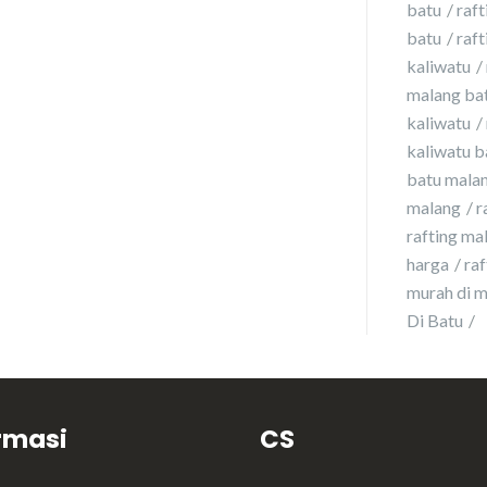
batu
raft
batu
raft
kaliwatu
malang ba
kaliwatu
kaliwatu b
batu malan
malang
r
rafting ma
harga
ra
murah di 
Di Batu
rmasi
CS