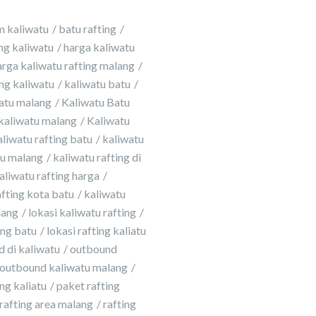
m kaliwatu
batu rafting
ing kaliwatu
harga kaliwatu
arga kaliwatu rafting malang
ing kaliwatu
kaliwatu batu
atu malang
Kaliwatu Batu
kaliwatu malang
Kaliwatu
aliwatu rafting batu
kaliwatu
tu malang
kaliwatu rafting di
aliwatu rafting harga
afting kota batu
kaliwatu
lang
lokasi kaliwatu rafting
ing batu
lokasi rafting kaliatu
 di kaliwatu
outbound
outbound kaliwatu malang
ng kaliatu
paket rafting
rafting area malang
rafting