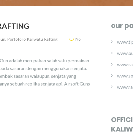
our p
RAFTING
Gun
,
Portofolio Kaliwatu Rafting
No
www.tip
www.ou
n adalah merupakan salah satu permainan
www.ra
pada sasaran dengan menggunakan senjata.
www.so
nembak sasaran walaupun, senjata yang
nya sebuah replika senjata api. Airsoft Guns
www.ra
OFFIC
KALIW