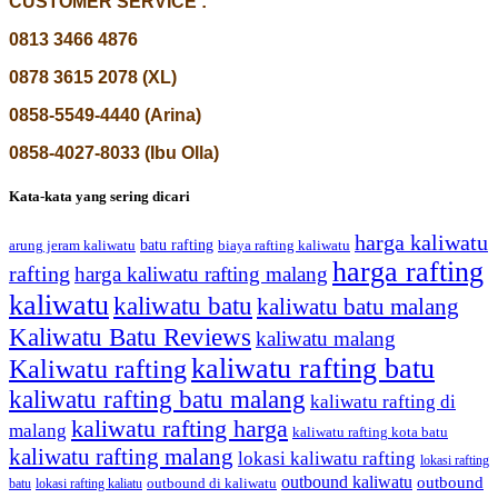
CUSTOMER SERVICE :
0813 3466 4876
0878 3615 2078 (XL)
0858-5549-4440 (Arina)
0858-4027-8033 (Ibu Olla)
Kata-kata yang sering dicari
harga kaliwatu
batu rafting
biaya rafting kaliwatu
arung jeram kaliwatu
harga rafting
rafting
harga kaliwatu rafting malang
kaliwatu
kaliwatu batu
kaliwatu batu malang
Kaliwatu Batu Reviews
kaliwatu malang
kaliwatu rafting batu
Kaliwatu rafting
kaliwatu rafting batu malang
kaliwatu rafting di
kaliwatu rafting harga
malang
kaliwatu rafting kota batu
kaliwatu rafting malang
lokasi kaliwatu rafting
lokasi rafting
outbound kaliwatu
outbound
outbound di kaliwatu
batu
lokasi rafting kaliatu