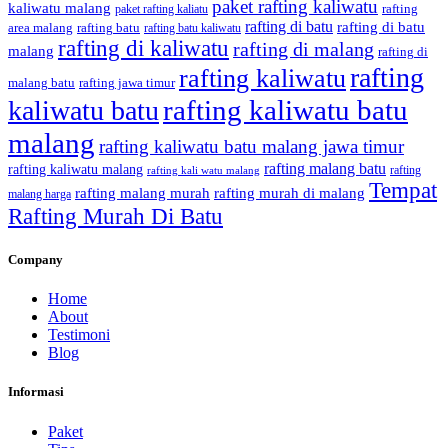
paket rafting kaliwatu
kaliwatu malang
rafting
paket rafting kaliatu
rafting di batu
rafting di batu
area malang
rafting batu
rafting batu kaliwatu
rafting di kaliwatu
rafting di malang
malang
rafting di
rafting
rafting kaliwatu
malang batu
rafting jawa timur
rafting kaliwatu batu
kaliwatu batu
malang
rafting kaliwatu batu malang jawa timur
rafting malang batu
rafting kaliwatu malang
rafting
rafting kali watu malang
Tempat
rafting malang murah
rafting murah di malang
malang harga
Rafting Murah Di Batu
Company
Home
About
Testimoni
Blog
Informasi
Paket