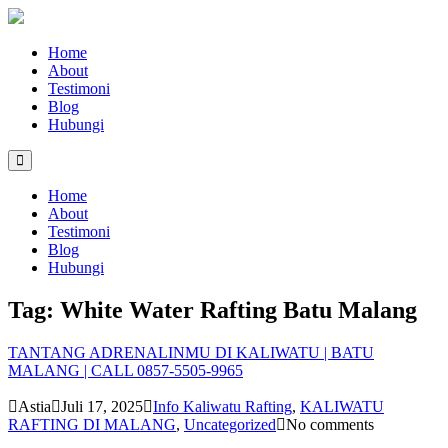
Home
About
Testimoni
Blog
Hubungi
Home
About
Testimoni
Blog
Hubungi
Tag:
White Water Rafting Batu Malang
TANTANG ADRENALINMU DI KALIWATU | BATU
MALANG | CALL 0857-5505-9965
Astia
Juli 17, 2025
Info Kaliwatu Rafting
,
KALIWATU
RAFTING DI MALANG
,
Uncategorized
No comments