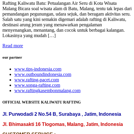
Rafting Kaliwatu Batu: Petualangan Air Seru di Kota Wisata
Malang Bicara soal wisata alam di Batu, Malang, tentu tak lepas dari
pemandangan pegunungan, udara sejuk, dan beragam aktivitas seru.
Salah satu yang kini semakin digemari adalah rafting di Kaliwatu,
destinasi arung jeram yang menawarkan pengalaman
menyenangkan, menantang, dan cocok untuk berbagai kalangan.
Lokasinya yang mudah […]
Read more
our partner
www.tips-indonesia.com
www.outboundindonesia.com
www.rafting-pacet.com
www.songa-rafting.com
www.raftingkasembonmalang.com
OFFICIAL WEBSITE KALIWATU RAFTING
Jl. Purwodadi 2 No.54 B, Surabaya , Jatim, Indonesia
Jl. Bhimasakti 16 Tlogomas, Malang, Jatim, Indonesia