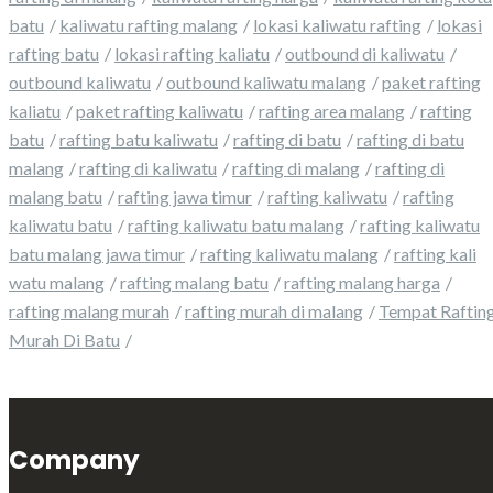
batu
kaliwatu rafting malang
lokasi kaliwatu rafting
lokasi
rafting batu
lokasi rafting kaliatu
outbound di kaliwatu
outbound kaliwatu
outbound kaliwatu malang
paket rafting
kaliatu
paket rafting kaliwatu
rafting area malang
rafting
batu
rafting batu kaliwatu
rafting di batu
rafting di batu
malang
rafting di kaliwatu
rafting di malang
rafting di
malang batu
rafting jawa timur
rafting kaliwatu
rafting
kaliwatu batu
rafting kaliwatu batu malang
rafting kaliwatu
batu malang jawa timur
rafting kaliwatu malang
rafting kali
watu malang
rafting malang batu
rafting malang harga
rafting malang murah
rafting murah di malang
Tempat Raftin
Murah Di Batu
Company