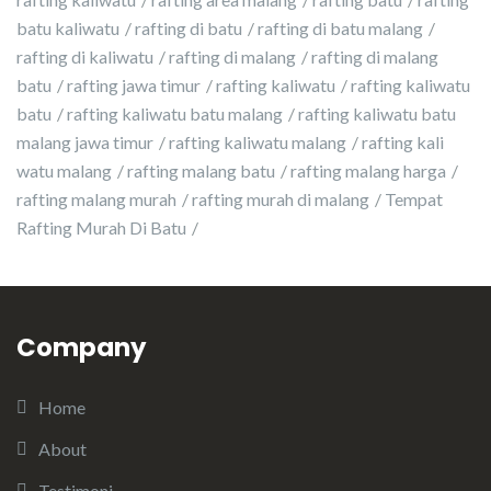
batu kaliwatu
rafting di batu
rafting di batu malang
rafting di kaliwatu
rafting di malang
rafting di malang
batu
rafting jawa timur
rafting kaliwatu
rafting kaliwatu
batu
rafting kaliwatu batu malang
rafting kaliwatu batu
malang jawa timur
rafting kaliwatu malang
rafting kali
watu malang
rafting malang batu
rafting malang harga
rafting malang murah
rafting murah di malang
Tempat
Rafting Murah Di Batu
Company
Home
About
Testimoni