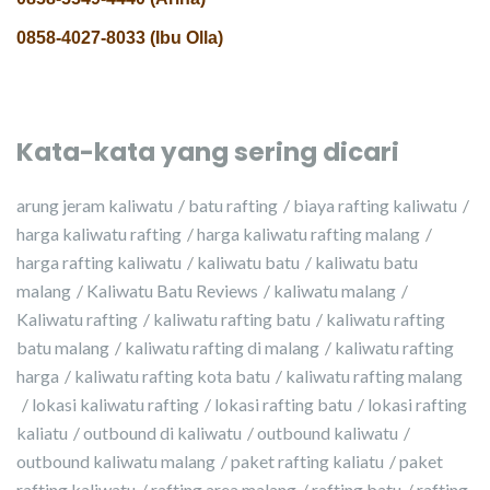
0858-4027-8033 (Ibu Olla)
Kata-kata yang sering dicari
arung jeram kaliwatu
batu rafting
biaya rafting kaliwatu
harga kaliwatu rafting
harga kaliwatu rafting malang
harga rafting kaliwatu
kaliwatu batu
kaliwatu batu
malang
Kaliwatu Batu Reviews
kaliwatu malang
Kaliwatu rafting
kaliwatu rafting batu
kaliwatu rafting
batu malang
kaliwatu rafting di malang
kaliwatu rafting
harga
kaliwatu rafting kota batu
kaliwatu rafting malang
lokasi kaliwatu rafting
lokasi rafting batu
lokasi rafting
kaliatu
outbound di kaliwatu
outbound kaliwatu
outbound kaliwatu malang
paket rafting kaliatu
paket
rafting kaliwatu
rafting area malang
rafting batu
rafting