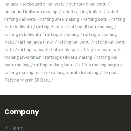
kaliatu
outbound di kaliwatu
outbound kaliwatu
outbound kaliwatu malang
paket rafting kaliatu
paket
rafting kaliwatu
rafting area malang
rafting batu
rafting
batu kaliwatu
rafting di batu
rafting di batu malang
rafting di kaliwatu
rafting di malang
rafting di malang
batu
rafting jawa timur
rafting kaliwatu
rafting kaliwatu
batu
rafting kaliwatu batu malang
rafting kaliwatu batu
malang jawa timur
rafting kaliwatu malang
rafting kali
watu malang
rafting malang batu
rafting malang harga
rafting malang murah
rafting murah di malang
Tempat
Rafting Murah Di Batu
Company
Home