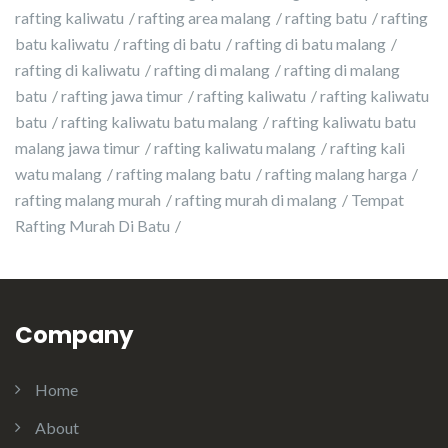
rafting kaliwatu
rafting area malang
rafting batu
rafting
batu kaliwatu
rafting di batu
rafting di batu malang
rafting di kaliwatu
rafting di malang
rafting di malang
batu
rafting jawa timur
rafting kaliwatu
rafting kaliwatu
batu
rafting kaliwatu batu malang
rafting kaliwatu batu
malang jawa timur
rafting kaliwatu malang
rafting kali
watu malang
rafting malang batu
rafting malang harga
rafting malang murah
rafting murah di malang
Tempat
Rafting Murah Di Batu
Company
Home
About