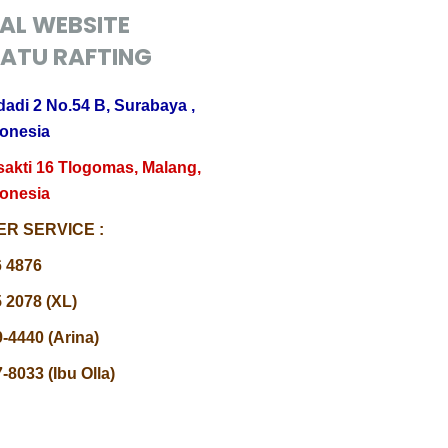
IAL WEBSITE
ATU RAFTING
dadi 2 No.54 B, Surabaya ,
donesia
sakti 16 Tlogomas, Malang,
donesia
R SERVICE :
6 4876
 2078 (XL)
-4440 (Arina)
-8033 (Ibu Olla)