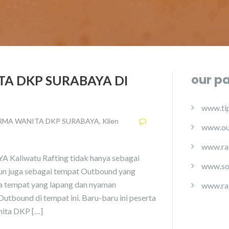
our p
 DKP SURABAYA DI
www.tip
RMA WANITA DKP SURABAYA
,
Klien
www.ou
www.ra
watu Rafting tidak hanya sebagai
www.so
mun juga sebagai tempat Outbound yang
ya tempat yang lapang dan nyaman
www.ra
Outbound di tempat ini. Baru-baru ini peserta
nita DKP […]