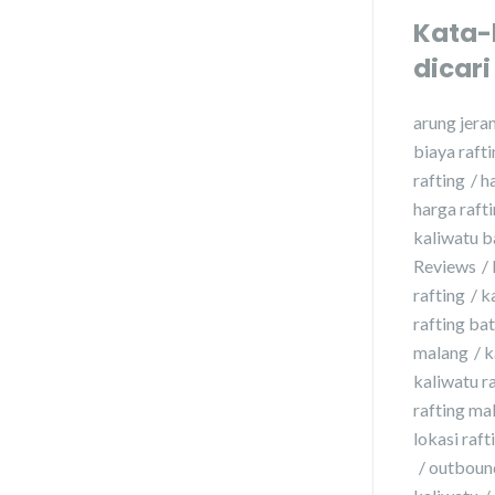
Kata-
dicari
arung jera
biaya raft
rafting
h
harga raft
kaliwatu b
Reviews
rafting
k
rafting ba
malang
k
kaliwatu r
rafting ma
lokasi raft
outbound