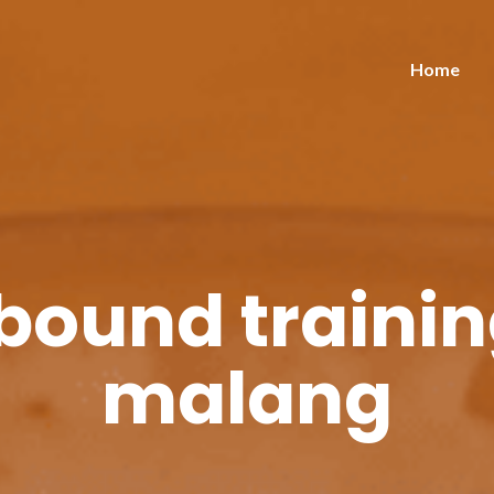
Home
bound trainin
malang