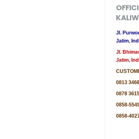
OFFIC
KALIW
Jl. Purwo
Jatim, In
Jl. Bhima
Jatim, In
CUSTOME
0813 346
0878 3615
0858-5549
0858-4027