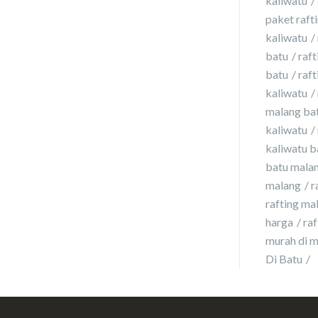
kaliwatu
paket rafti
kaliwatu
batu
raft
batu
raft
kaliwatu
malang ba
kaliwatu
kaliwatu b
batu malan
malang
r
rafting ma
harga
ra
murah di 
Di Batu