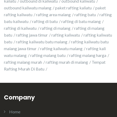
kaliatu
outbound di kaliwatu
outbound kaliwatu
outbound kaliwatu malang
paket rafting kaliatu
paket
rafting kaliwatu
rafting area malang
rafting batu
rafting
batu kaliwatu
rafting di batu
rafting di batu malang
rafting di kaliwatu
rafting di malang
rafting di malang
batu
rafting jawa timur
rafting kaliwatu
rafting kaliwatu
batu
rafting kaliwatu batu malang
rafting kaliwatu batu
malang jawa timur
rafting kaliwatu malang
rafting kali
watu malang
rafting malang batu
rafting malang harga
rafting malang murah
rafting murah di malang
Tempat
Rafting Murah Di Batu
Company
Home