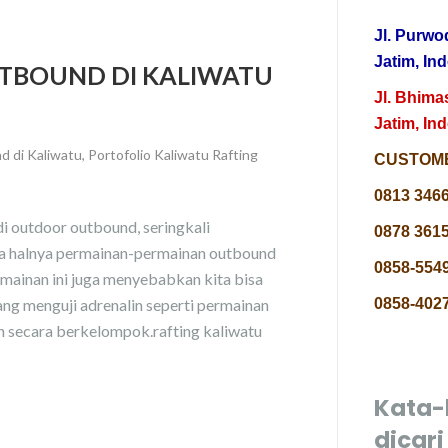
Jl. Purwo
Jatim, In
UTBOUND DI KALIWATU
Jl. Bhima
Jatim, In
 di Kaliwatu
,
Portofolio Kaliwatu Rafting
CUSTOME
0813 346
tdoor outbound, seringkali
0878 3615
ga halnya permainan-permainan outbound
0858-5549
mainan ini juga menyebabkan kita bisa
ang menguji adrenalin seperti permainan
0858-4027
an secara berkelompok.rafting kaliwatu
Kata-
dicari