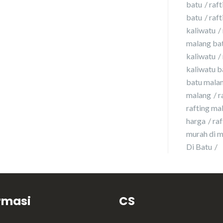
batu
raft
batu
raft
kaliwatu
malang ba
kaliwatu
kaliwatu b
batu malan
malang
r
rafting ma
harga
ra
murah di 
Di Batu
rmasi
CS