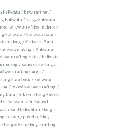
m kaliwatu
batu rafting
ing kaliwatu
harga kaliwatu
arga kaliwatu rafting malang
ing kaliwatu
kaliwatu batu
atu malang
Kaliwatu Batu
kaliwatu malang
Kaliwatu
aliwatu rafting batu
kaliwatu
tu malang
kaliwatu rafting di
aliwatu rafting harga
afting kota batu
kaliwatu
lang
lokasi kaliwatu rafting
ing batu
lokasi rafting kaliatu
 di kaliwatu
outbound
outbound kaliwatu malang
ng kaliatu
paket rafting
rafting area malang
rafting