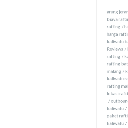
arung jera
biaya raft
rafting
h
harga raft
kaliwatu b
Reviews
rafting
k
rafting ba
malang
k
kaliwatu r
rafting ma
lokasi raft
outbound
kaliwatu
paket rafti
kaliwatu