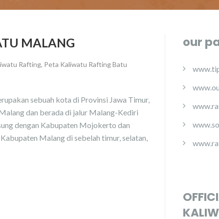
our p
BATU MALANG
liwatu Rafting
,
Peta Kaliwatu Rafting Batu
www.tip
www.ou
akan sebuah kota di Provinsi Jawa Timur,
www.ra
 Malang dan berada di jalur Malang-Kediri
www.so
sung dengan Kabupaten Mojokerto dan
Kabupaten Malang di sebelah timur, selatan,
www.ra
OFFIC
KALIW