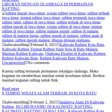
LIBURAN DENGAN OLAHRAGA DI PERMAINAN
RAFTING
kaliwaturafting
Februari 8, 2021
Kaliwatu Rafting Kota Batu
,
Kaliwatu Rafting Tempat Rafting Yang Seru di Batu Malang
,
Manfaat Rafting Kaliwatu
,
Olahraga Ekstrim di Kaliwatu Rafting
,
Rafting Kaliwatu Batu
,
Rafting Kaliwatu Batu Malang
,
Uncategorized
No comments
Karena rafting termasuk permainan sekaligus olahraga. Maka
kegiatan ini memberikan manfaat untuk kesehatan tubuh. Berikut
manfaat kegiatan rafting untuk fisik.
Read more
8 TEMPAT WISATA ALAM TERBAIK DI KOTA BATU
kaliwaturafting
Februari 2, 2021
Indahnya Alam Di Kaliwatu
Rafting
,
ISI LIBURANMU DI KALIWATU RAFTING
,
KALIWATU RAFTING DI MALANG
,
Kaliwatu Rafting Kota