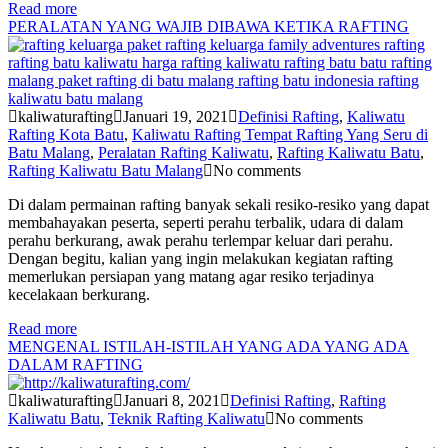
Read more
PERALATAN YANG WAJIB DIBAWA KETIKA RAFTING
kaliwaturafting
Januari 19, 2021
Definisi Rafting
,
Kaliwatu
Rafting Kota Batu
,
Kaliwatu Rafting Tempat Rafting Yang Seru di
Batu Malang
,
Peralatan Rafting Kaliwatu
,
Rafting Kaliwatu Batu
,
Rafting Kaliwatu Batu Malang
No comments
Di dalam permainan rafting banyak sekali resiko-resiko yang dapat
membahayakan peserta, seperti perahu terbalik, udara di dalam
perahu berkurang, awak perahu terlempar keluar dari perahu.
Dengan begitu, kalian yang ingin melakukan kegiatan rafting
memerlukan persiapan yang matang agar resiko terjadinya
kecelakaan berkurang.
Read more
MENGENAL ISTILAH-ISTILAH YANG ADA YANG ADA
DALAM RAFTING
kaliwaturafting
Januari 8, 2021
Definisi Rafting
,
Rafting
Kaliwatu Batu
,
Teknik Rafting Kaliwatu
No comments