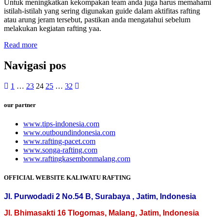
Untuk meningkatkan kekompakan team anda juga harus memahami
istilah-istilah yang sering digunakan guide dalam aktifitas rafting
atau arung jeram tersebut, pastikan anda mengatahui sebelum
melakukan kegiatan rafting yaa.
Read more
Navigasi pos
1
…
23
24
25
…
32
our partner
www.tips-indonesia.com
www.outboundindonesia.com
www.rafting-pacet.com
www.songa-rafting.com
www.raftingkasembonmalang.com
OFFICIAL WEBSITE KALIWATU RAFTING
Jl. Purwodadi 2 No.54 B, Surabaya , Jatim, Indonesia
Jl. Bhimasakti 16 Tlogomas, Malang, Jatim, Indonesia