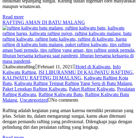
dinikmati sepanjang sungai. Rafting sudah digemari oleh masyarakat
maupun wisatawan.
Read more
RAFTING AMAN DI BATU MALANG
kaliwaturafting
Februari 11, 2021
Hotel di Kaliwatu
,
Info
Kaliwatu Rafting
,
ISI LIBURANMU DI KALIWATU RAFTING
,
KALIWATU RAFTING DI MALANG
,
Kaliwatu Rafting Kota
Batu
,
Kaliwatu Rafting Tempat Rafting Yang Seru di Batu Malang
,
Paket Lengkap Rafting Kaliwatu
,
Paket Rafting Kaliwatu
,
Peralatan
Rafting Kaliwatu
,
Rafting Kaliwatu Batu
,
Rafting Kaliwatu Batu
Malang
,
Uncategorized
No comments
Rafting adalah kegiatan yang aman karena memiliki peraturan yang
jelas. Selain itu, dalam mengarungi sungai, kamu akan ditemani
dengan pemandu rafting yang profesional. Dilengkapi juga dengan
pelindung diri dan peralatan rafting yang lengkap.
Read more