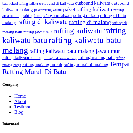
outbound kaliwatu
outbound
outbound di kaliwatu
batu
lokasi rafting kaliatu
paket rafting kaliwatu
kaliwatu malang
rafting
paket rafting kaliatu
rafting di batu
rafting di batu
area malang
rafting batu
rafting batu kaliwatu
rafting di kaliwatu
rafting di malang
malang
rafting di
rafting
rafting kaliwatu
malang batu
rafting jawa timur
rafting kaliwatu batu
kaliwatu batu
malang
rafting kaliwatu batu malang jawa timur
rafting malang batu
rafting kaliwatu malang
rafting
rafting kali watu malang
Tempat
rafting malang murah
rafting murah di malang
malang harga
Rafting Murah Di Batu
Company
Home
About
Testimoni
Blog
Informasi