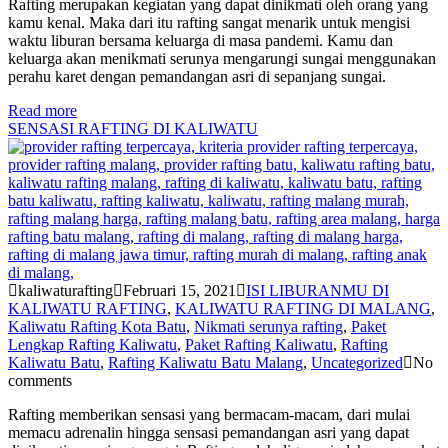
Rafting merupakan kegiatan yang dapat dinikmati oleh orang yang
kamu kenal. Maka dari itu rafting sangat menarik untuk mengisi
waktu liburan bersama keluarga di masa pandemi. Kamu dan
keluarga akan menikmati serunya mengarungi sungai menggunakan
perahu karet dengan pemandangan asri di sepanjang sungai.
Read more
SENSASI RAFTING DI KALIWATU
kaliwaturafting
Februari 15, 2021
ISI LIBURANMU DI
KALIWATU RAFTING
,
KALIWATU RAFTING DI MALANG
,
Kaliwatu Rafting Kota Batu
,
Nikmati serunya rafting
,
Paket
Lengkap Rafting Kaliwatu
,
Paket Rafting Kaliwatu
,
Rafting
Kaliwatu Batu
,
Rafting Kaliwatu Batu Malang
,
Uncategorized
No
comments
Rafting memberikan sensasi yang bermacam-macam, dari mulai
memacu adrenalin hingga sensasi pemandangan asri yang dapat