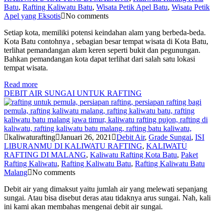
Batu
,
Rafting Kaliwatu Batu
,
Wisata Petik Apel Batu
,
Wisata Petik
Apel yang Eksotis
No comments
Setiap kota, memiliki potensi keindahan alam yang berbeda-beda.
Kota Batu contohnya , sebagian besar tempat wisata di Kota Batu,
terlihat pemandangan alam keren seperti bukit dan pegunungan.
Bahkan pemandangan kota dapat terlihat dari salah satu lokasi
tempat wisata.
Read more
DEBIT AIR SUNGAI UNTUK RAFTING
kaliwaturafting
Januari 26, 2021
Debit Air
,
Grade Sungai
,
ISI
LIBURANMU DI KALIWATU RAFTING
,
KALIWATU
RAFTING DI MALANG
,
Kaliwatu Rafting Kota Batu
,
Paket
Rafting Kaliwatu
,
Rafting Kaliwatu Batu
,
Rafting Kaliwatu Batu
Malang
No comments
Debit air yang dimaksut yaitu jumlah air yang melewati sepanjang
sungai. Atau bisa disebut deras atau tidaknya arus sungai. Nah, kali
ini kami akan membahas mengenai debit air sungai.