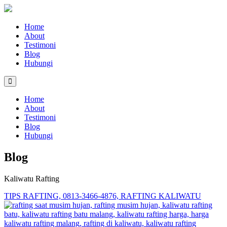
Home
About
Testimoni
Blog
Hubungi
Home
About
Testimoni
Blog
Hubungi
Blog
Kaliwatu Rafting
TIPS RAFTING, 0813-3466-4876, RAFTING KALIWATU