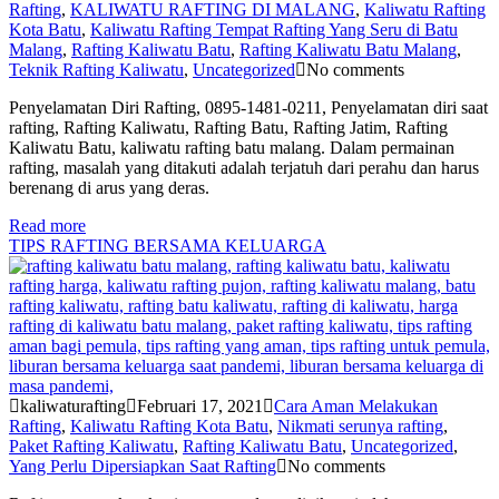
Rafting
,
KALIWATU RAFTING DI MALANG
,
Kaliwatu Rafting
Kota Batu
,
Kaliwatu Rafting Tempat Rafting Yang Seru di Batu
Malang
,
Rafting Kaliwatu Batu
,
Rafting Kaliwatu Batu Malang
,
Teknik Rafting Kaliwatu
,
Uncategorized
No comments
Penyelamatan Diri Rafting, 0895-1481-0211, Penyelamatan diri saat
rafting, Rafting Kaliwatu, Rafting Batu, Rafting Jatim, Rafting
Kaliwatu Batu, kaliwatu rafting batu malang. Dalam permainan
rafting, masalah yang ditakuti adalah terjatuh dari perahu dan harus
berenang di arus yang deras.
Read more
TIPS RAFTING BERSAMA KELUARGA
kaliwaturafting
Februari 17, 2021
Cara Aman Melakukan
Rafting
,
Kaliwatu Rafting Kota Batu
,
Nikmati serunya rafting
,
Paket Rafting Kaliwatu
,
Rafting Kaliwatu Batu
,
Uncategorized
,
Yang Perlu Dipersiapkan Saat Rafting
No comments